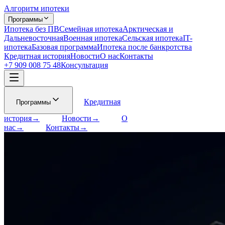
Алгоритм ипотеки
Программы
Ипотека без ПВ
Семейная ипотека
Арктическая и
Дальневосточная
Военная ипотека
Сельская ипотека
IT-
ипотека
Базовая программа
Ипотека после банкротства
Кредитная история
Новости
О нас
Контакты
+7 909
008 75 48
Консультация
Кредитная
Программы
история
→
Новости
→
О
нас
→
Контакты
→